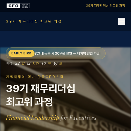
39기 재무리더십 최고위 과정
39기 재무리더십 최고위 과정
8월 내 등록 시 30만원 할인 — 마지막 할인 기간!
EARLY BIRD
22
12
40
58
일
시간
분
초
마감
기업재무의 명가 한국CFO스쿨
39기 재무리더십
최고위 과정
Financial Leadership
for Executives